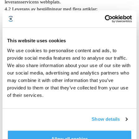
leveransservicens webbplats.
4.2 Leverans av beställningar med flera artiklar:
Om en order innehåller flera artiklar kan flera paket levereras. Om
artiklar i den totala ordern är slut i lager eller på förköp, kommer
alla artiklar att skickas tillsammans så snart som de slutsålda eller
förköpta artiklarna finns i lager. Tack för din förståelse.
This website uses cookies
4.3 Hur går leveransföretaget tillväga om en
We use cookies to personalise content and ads, to
mottagningsbekräftelse inte kan signeras vid leverans på grund av
provide social media features and to analyse our traffic.
mottagarens frånvaro?
We also share information about your use of our site with
Kontrollera att den angivna adressen är korrekt. På leveransdagen
our social media, advertising and analytics partners who
kan du följa paketets leveransstatus på leveransföretagets
may combine it with other information that you’ve
webbplats med hjälp av ditt ordernummer. Om du inte är hemma
provided to them or that they’ve collected from your use
kan du välja ett annat uthämtningsställe eller ge en familjemedlem
eller vän fullmakt att underteckna följesedeln.Om du har några
of their services.
frågor kan du kontakta kundtjänst.
5 Avbeställning av beställning:
5.1 Före avsändande:
Show details
5.1.1 Annullering av order: ingen extra avgift tas ut för
annullerade order som ännu inte har skickats.
5.1.2 Adressändring: Det är för närvarande inte möjligt att ändra
Allow all cookies