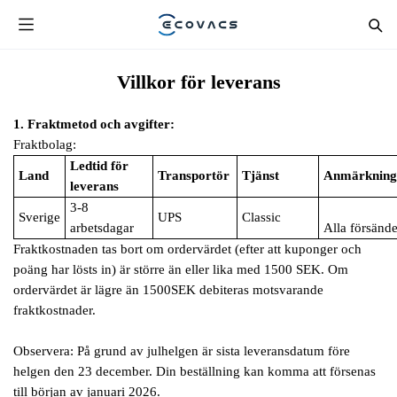
Villkor för leverans
1. Fraktmetod och avgifter:
Fraktbolag:
Ledtid för
Land
Transportör
Tjänst
Anmärkning
leverans
3-8
Sverige
UPS
Classic
arbetsdagar
Alla försände
Fraktkostnaden tas bort om ordervärdet (efter att kuponger och
poäng har lösts in) är större än eller lika med 1500 SEK. Om
ordervärdet är lägre än 1500SEK debiteras motsvarande
fraktkostnader.
Observera: På grund av julhelgen är sista leveransdatum före
helgen den 23 december. Din beställning kan komma att försenas
till början av januari 2026.