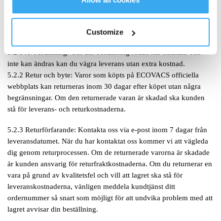
din adress. För att ändra din adress, vänligen kontakta kundtjänst.
5.1.3 Returer och byten: Vänligen kontakta kundtjänst.
Customize
5.2 Efter avsändandet:
5.2.1 Avbeställning: Om din beställning redan har skickats och
inte kan ändras kan du vägra leverans utan extra kostnad.
5.2.2 Retur och byte: Varor som köpts på ECOVACS officiella
webbplats kan returneras inom 30 dagar efter köpet utan några
begränsningar. Om den returnerade varan är skadad ska kunden
stå för leverans- och returkostnaderna.
5.2.3 Returförfarande: Kontakta oss via e-post inom 7 dagar från
leveransdatumet. När du har kontaktat oss kommer vi att vägleda
dig genom returprocessen. Om de returnerade varorna är skadade
är kunden ansvarig för returfraktkostnaderna. Om du returnerar en
vara på grund av kvalitetsfel och vill att lagret ska stå för
leveranskostnaderna, vänligen meddela kundtjänst ditt
ordernummer så snart som möjligt för att undvika problem med att
lagret avvisar din beställning.