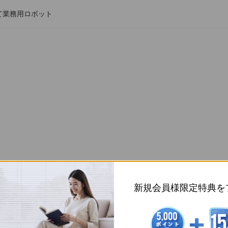
て
業務用ロボット
新規会員様限定特典を