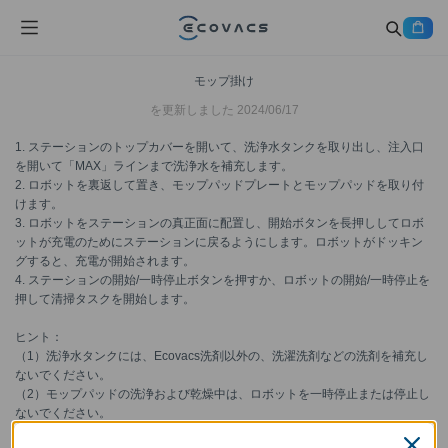
モップ掛け
を更新しました
2024/06/17
1. ステーションのトップカバーを開いて、洗浄水タンクを取り出し、注入口
を開いて「MAX」ラインまで洗浄水を補充します。
2. ロボットを裏返して置き、モップパッドプレートとモップパッドを取り付
けます。
3. ロボットをステーションの真正面に配置し、開始ボタンを長押ししてロボ
ットが充電のためにステーションに戻るようにします。ロボットがドッキン
グすると、充電が開始されます。
4. ステーションの開始/一時停止ボタンを押すか、ロボットの開始/一時停止を
押して清掃タスクを開始します。
ヒント：
（1）洗浄水タンクには、Ecovacs洗剤以外の、洗濯洗剤などの洗剤を補充し
ないでください。
（2）モップパッドの洗浄および乾燥中は、ロボットを一時停止または停止し
ないでください。