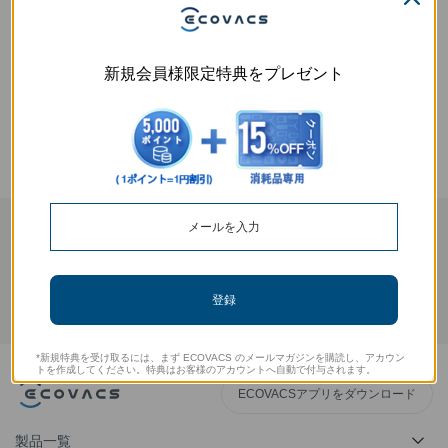
この記事は役に立ちましたか？
新規会員様限定特典をプレゼント
はい
いいえ
ECOVACSから最新のニュースを入手
提出する
登録
*新規特典を受け取るには、まず ECOVACS のメールマガジンを購読し、アカウン
トを作成してください。特典はお客様のアカウントへ自動で付与されます。
ECOVACSアプリをダウンロード
製品一覧