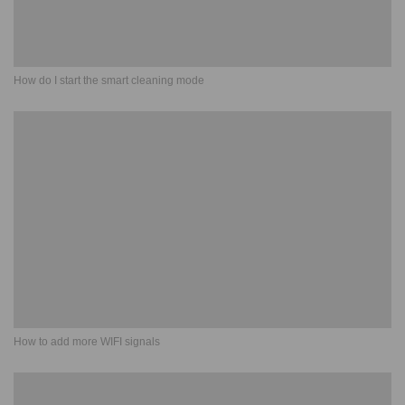
How do I start the smart cleaning mode
How to add more WIFI signals