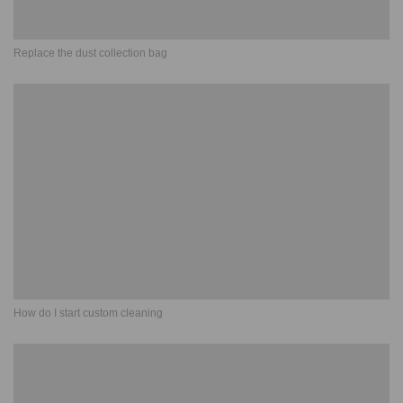
Replace the dust collection bag
How do I start custom cleaning