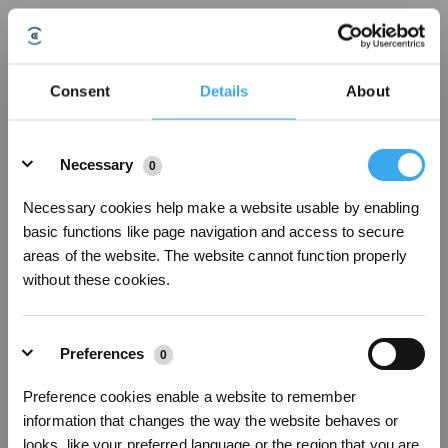
Posso disattivare la funzione di rilevamento degli ostacoli di DEEBOT T10 e
Consent
Details
About
in che modo?
Aggiornato il
2022/05/13
Details
(1) Dopo aver completato la configurazione di rete di DEEBOT, aprire l'app e
Necessary
0
selezionare Impostazioni > Impostazioni pulizia intelligente > AIVI 3.0 per
disattivare la funzione.
Necessary cookies help make a website usable by enabling
(2) Quando la funzione di rilevamento intelligente AIVI 3.0 è disabilitata,
basic functions like page navigation and access to secure
DEEBOT non evita gli oggetti bassi né rileva soglie inferiori a 2–6 cm di
areas of the website. The website cannot function properly
altezza durante la pulizia. Quando incontra ostacoli durante la pulizia,
DEEBOT rallenta, urta delicatamente l'ostacolo a bassa velocità e utilizza il
without these cookies.
sensore DTOF per evitare ostacoli di altezza simile al robot.
Preferences
0
Questo articolo è stato utile?
Preference cookies enable a website to remember
SÌ
NO
Iscriviti per vincere
information that changes the way the website behaves or
looks, like your preferred language or the region that you are