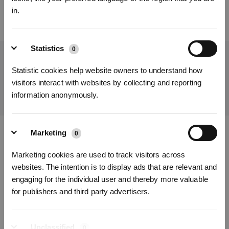
in.
Statistics
0
Ottieni le ultime notizie da ECOVACS
Statistic cookies help website owners to understand how
INVIARE
visitors interact with websites by collecting and reporting
REGISTRATI
information anonymously.
*I nuovi iscritti possono utilizzare 3000 punti per ottenere uno sconto
di 30€ sul primo ordine quando il pagamento supera i 1000€.
Marketing
0
Scarica l'app ECOVACS
Marketing cookies are used to track visitors across
PRODOTTI
websites. The intention is to display ads that are relevant and
engaging for the individual user and thereby more valuable
for publishers and third party advertisers.
ASSISTENZA
CHI SIAMO
Unclassified
0