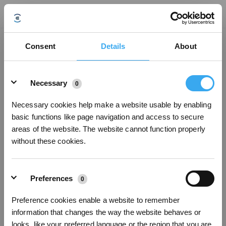
Gestione delle aree non pulite
Consent
Details
About
Aggiornato il
2025/04/27
Details
1.Verificare che i tappeti/tappetini non blocchino le porte. E controllare l'app-
Necessary
0
Gestione mappe-Modifica mappa-Impostazioni tappeti-Ignora.
2. Il robot è in grado di salire fino a 2 cm. Se le soglie/i mobili superano 2 cm
di altezza/spessore, l'area verrà ignorata.
Necessary cookies help make a website usable by enabling
3.Per evitare collisioni con i telai delle porte o i mobili, il robot potrebbe
basic functions like page navigation and access to secure
intenzionalmente evitare spazi ristretti, trascurando così alcuni punti.
areas of the website. The website cannot function properly
Promemoria: in ambienti disordinati, riordinare velocemente le aree
without these cookies.
problematiche e osservare se la copertura di pulizia migliora.
Preferences
Questo articolo è stato utile?
0
SÌ
NO
Preference cookies enable a website to remember
Iscriviti per vincere
information that changes the way the website behaves or
looks, like your preferred language or the region that you are