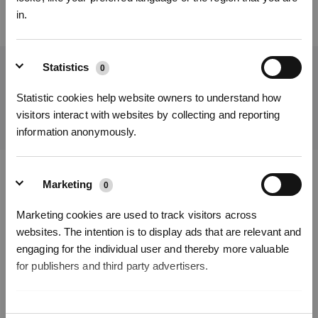
in.
Statistics
0
Ottieni le ultime notizie da ECOVACS
Statistic cookies help website owners to understand how
INVIARE
visitors interact with websites by collecting and reporting
REGISTRATI
information anonymously.
*I nuovi iscritti possono utilizzare 3000 punti per ottenere uno sconto
di 30€ sul primo ordine quando il pagamento supera i 1000€.
Marketing
Scarica l'app ECOVACS
0
Marketing cookies are used to track visitors across
PRODOTTI
websites. The intention is to display ads that are relevant and
engaging for the individual user and thereby more valuable
ASSISTENZA
for publishers and third party advertisers.
CHI SIAMO
Unclassified
0