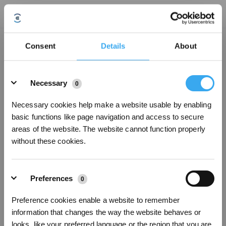
Come si ripristinano le impostazioni predefinite del robot?
Consent
Details
About
Aggiornato il
2024/10/22
Details
1. Aprire la copertura superiore e rimuovere il tappo in gomma; 2. Tenere
Necessary
0
premuto il tasto di reset finché non viene emesso il segnale acustico di avvio.
3. Chiudere il tappo in gomma e la copertura superiore.
Necessary cookies help make a website usable by enabling
basic functions like page navigation and access to secure
areas of the website. The website cannot function properly
Questo articolo è stato utile?
without these cookies.
SÌ
NO
Preferences
0
Iscriviti per vincere
Preference cookies enable a website to remember
information that changes the way the website behaves or
looks, like your preferred language or the region that you are