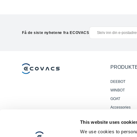
Få de siste nyhetene fra ECOVACS
PRODUKT
DEEBOT
WINBOT
GOAT
Accessories
Profesjonelle
This website uses cookie
Gulvvaskrobote
We use cookies to personal