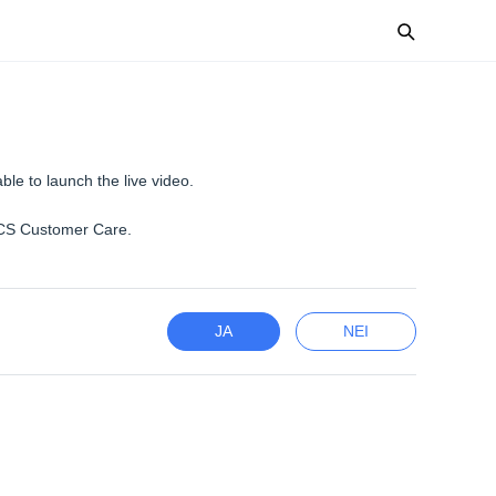
le to launch the live video.
ACS Customer Care.
JA
NEI