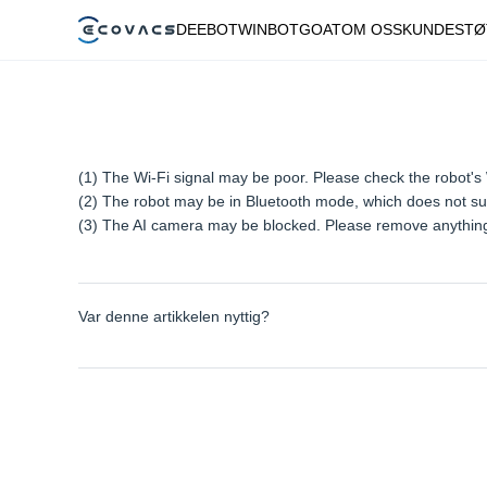
DEEBOT
WINBOT
GOAT
OM OSS
KUNDESTØ
(1) The Wi-Fi signal may be poor. Please check the robot's 
(2) The robot may be in Bluetooth mode, which does not sup
(3) The AI camera may be blocked. Please remove anything
Var denne artikkelen nyttig?