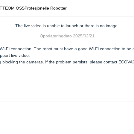
TTE
OM OSS
Profesjonelle Robotter
The live video is unable to launch or there is no image.
Oppdateringdato
2025/02/21
Wi-Fi connection. The robot must have a good Wi-Fi connection to be ab
port live video.
 blocking the cameras. If the problem persists, please contact ECOV