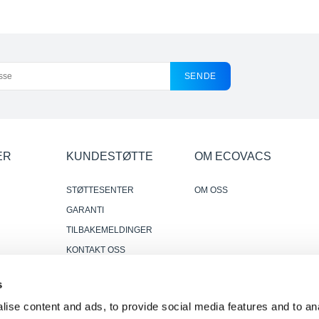
SENDE
ER
KUNDESTØTTE
OM ECOVACS
STØTTESENTER
OM OSS
GARANTI
TILBAKEMELDINGER
KONTAKT OSS
DER HVOR Å KJØPE
s
r
PÅLITELIGE OG NYTTIGE
ise content and ads, to provide social media features and to anal
ANMELDELSER