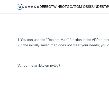
DEEBOT
WINBOT
GOAT
OM OSS
KUNDESTØ
1.You can use the "Restore Map" function in the APP to resto
2.If the initially saved map does not meet your needs, you c
Var denne artikkelen nyttig?