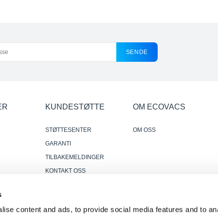
SENDE
ER
KUNDESTØTTE
OM ECOVACS
STØTTESENTER
OM OSS
GARANTI
TILBAKEMELDINGER
KONTAKT OSS
DER HVOR Å KJØPE
s
r
PÅLITELIGE OG NYTTIGE
ise content and ads, to provide social media features and to anal
ANMELDELSER