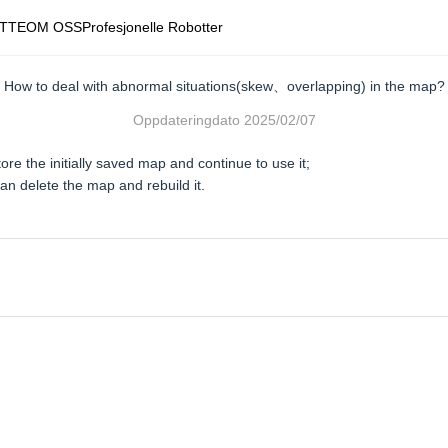
TTE
OM OSS
Profesjonelle Robotter
How to deal with abnormal situations(skew、overlapping) in the map?
Oppdateringdato
2025/02/07
re the initially saved map and continue to use it;
an delete the map and rebuild it.