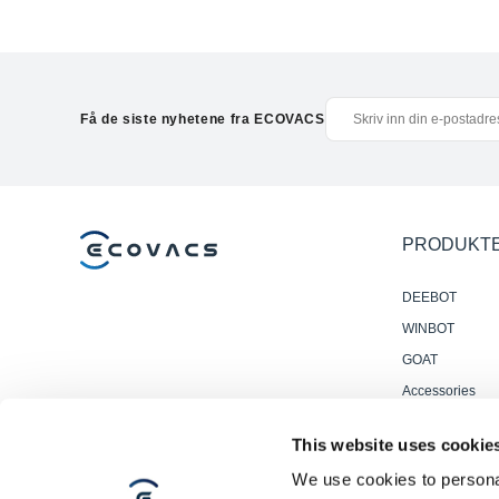
Få de siste nyhetene fra ECOVACS
PRODUKT
DEEBOT
WINBOT
GOAT
Accessories
Profesjonelle
This website uses cookie
Gulvvaskrobote
We use cookies to personal