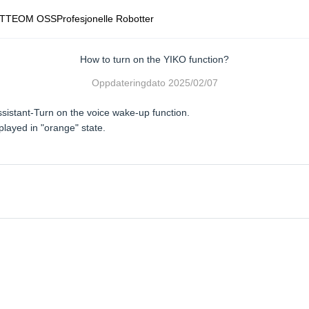
TTE
OM OSS
Profesjonelle Robotter
How to turn on the YIKO function?
Oppdateringdato
2025/02/07
istant-Turn on the voice wake-up function.
splayed in "orange" state.