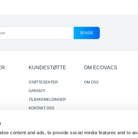
SENDE
ER
KUNDESTØTTE
OM ECOVACS
STØTTESENTER
OM OSS
GARANTI
TILBAKEMELDINGER
KONTAKT OSS
DER HVOR Å KJØPE
s
r
PÅLITELIGE OG NYTTIGE
ise content and ads, to provide social media features and to anal
ANMELDELSER