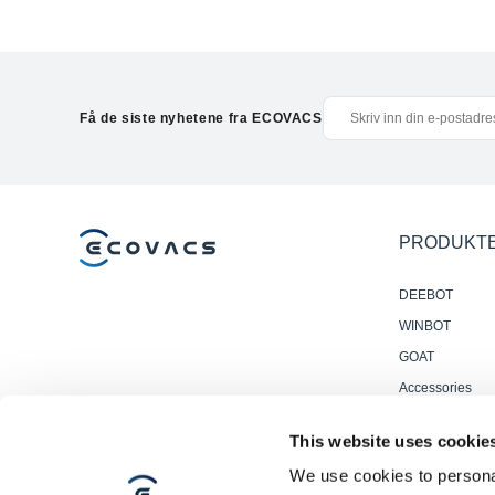
Få de siste nyhetene fra ECOVACS
PRODUKT
DEEBOT
WINBOT
GOAT
Accessories
Profesjonelle
This website uses cookie
Gulvvaskrobote
We use cookies to personal