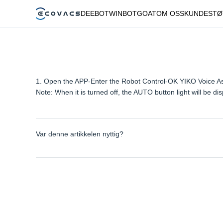
DEEBOT
WINBOT
GOAT
OM OSS
KUNDESTØ
1. Open the APP-Enter the Robot Control-OK YIKO Voice Ass
Note: When it is turned off, the AUTO button light will be di
Var denne artikkelen nyttig?