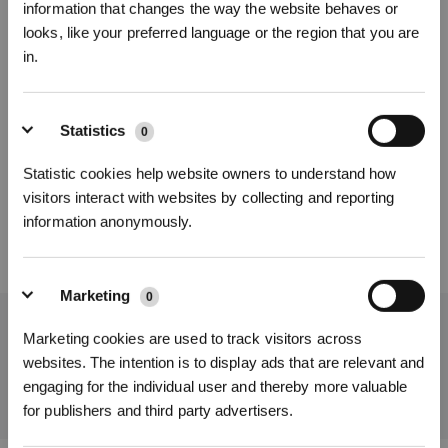
4. Composants inférieurs
information that changes the way the website behaves or
Avec un chiffon sec, il est possible d'essuyer les composants inférieurs du
looks, like your preferred language or the region that you are
WINBOT W2, y compris le ventilateur, les capteurs, les rouleaux latéraux, etc.,
in.
pour qu'ils restent propres et exempts de corps étrangers.
Inscrivez-vous et recevez
Statistics
Cet article vous a-t-il été utile ?
0
OUI
NON
Statistic cookies help website owners to understand how
visitors interact with websites by collecting and reporting
information anonymously.
Marketing
0
S'INSCRIRE
Obtenez les dernières nouvelles d'ECOVACS
Marketing cookies are used to track visitors across
* Les nouveaux inscrits peuvent utiliser 3000 points pour obtenir une réduction de 30
websites. The intention is to display ads that are relevant and
SOUMETTRE
€ sur leur première commande lorsque le paiement dépasse 1000 €.
engaging for the individual user and thereby more valuable
for publishers and third party advertisers.