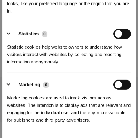
looks, like your preferred language or the region that you are
sales.
in.
Cet article vous a-t-il été utile ?
Inscrivez-vous et recevez
Statistics
0
OUI
NON
Statistic cookies help website owners to understand how
visitors interact with websites by collecting and reporting
information anonymously.
Marketing
0
Obtenez les dernières nouvelles d'ECOVACS
S'INSCRIRE
Marketing cookies are used to track visitors across
SOUMETTRE
* Les nouveaux inscrits peuvent utiliser 3000 points pour obtenir une réduction de 30
websites. The intention is to display ads that are relevant and
€ sur leur première commande lorsque le paiement dépasse 1000 €.
engaging for the individual user and thereby more valuable
for publishers and third party advertisers.
Télécharger l'application ECOVACS