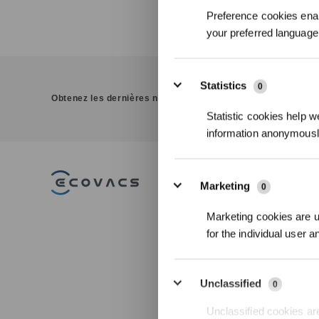
Preference cookies enab
your preferred language 
Statistics
0
Obtenez les dernières nouvelles d'ECOVACS
Statistic cookies help w
information anonymousl
PRODUITS
I
Marketing
0
Aspirateurs Robots
Te
Marketing cookies are us
Laveurs DEEBOT
Oz
Robots Lave-vitres
BL
for the individual user 
WINBOT
Robots Tondeuses GOAT
Ton
Pui
ACCESSOIRES
Dét
Unclassified
0
Pl
Op
Robots Professionnels
Unclassified cookies are