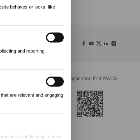
ite behaves or looks, like
llecting and reporting
000 points pour
Télécharger l'application ECOVACS
emière
1000 €.
 that are relevant and engaging
Apple Store
Google Play
providers of individual cookies.