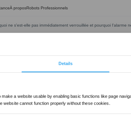
tance
À propos
Robots Professionnels
oi ne s'est-elle pas immédiatement verrouillée et pourquoi l'alarme n
Mise à jour le
2025/02/21
es > Plus de paramètres > Paramètres de sécurité. Si elle n'est pas act
 l'alerte classique.
AT s'échappera automatiquement pendant 10 secondes pour éviter tout d
Details
0 secondes.
make a website usable by enabling basic functions like page navig
he website cannot function properly without these cookies.
Inscrivez-vous et r