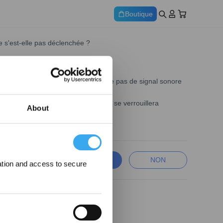
Boutique
e s'est-elle pas déclenchée ?
ivée, l'alarme de levage ne déclenche pas de signal sonore
éclenchement erroné. Ensuite, elle se verrouillera
About
OUI
NON
ation and access to secure
ecevez