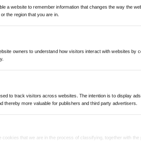
le a website to remember information that changes the way the webs
or the region that you are in.
SOUMETTRE
ebsite owners to understand how visitors interact with websites by co
y.
S'INSCRIRE
*Les nouveaux inscrits peuvent utiliser 3
NNOVATION
ASSISTANCE
À PROPOS
obtenir une réduction de 30 € sur leur pr
commande lorsque le paiement dépasse 
chnologie De Lavage
FAQ
À Propos de Nous
ed to track visitors across websites. The intention is to display ads
mo Roller
AST
Garantie
Salle de Presse
and thereby more valuable for publishers and third party advertisers.
te
Support
Blog
ssante,Impeccable Et
ection Agile, Couverture
Garantie D’alignement des
us Rapide
timale
Prix
Adhésion ECOVACS
Rewards
 cookies that we are in the process of classifying, together with the 
Où Acheter