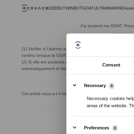
DEEBOT
WINBOT
GOAT
ULTRAMARINE
Assis
J'ai soulevé ma GOAT. Pourqu
(1) Vérifier si l'alarme associée est activée dans Paramètr
continu lorsque la GOAT est soulevée. Elle émet uniquement
(2) Si elle est soulevée pendant le fonctionnement, la GO
Consent
automatiquement et déclenchera l'alerte classique après 1
Details
Necessary
0
Cet article vous a-t-il été utile ?
Necessary cookies help 
areas of the website. T
Preferences
0