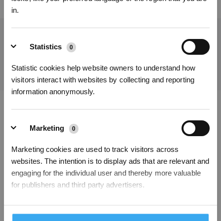
in.
Obtenez les dernières nouvelles d'ECOVACS
Statistics
0
SOUMETTRE
Statistic cookies help website owners to understand how
visitors interact with websites by collecting and reporting
S'INSCRIRE
information anonymously.
* Les nouveaux inscrits peuvent utiliser 3000 points pour obtenir une réduction de 30
€ sur leur première commande lorsque le paiement dépasse 1000 €.
Télécharger l'application ECOVACS
Marketing
0
PRODUITS
Marketing cookies are used to track visitors across
websites. The intention is to display ads that are relevant and
INNOVATION
engaging for the individual user and thereby more valuable
for publishers and third party advertisers.
ASSISTANCE
Unclassified
À PROPOS
0