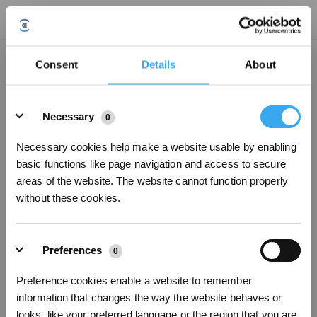
Combien de temps la batterie de la GOAT dure-t-elle lorsqu'elle est en
Consent
Details
About
veille ?
Mise à jour le
2025/02/21
Details
Le pack batterie des modèles GOAT O800 RTK et GOAT O1200 RTK dispose
Necessary
0
d'une autonomie d'environ 9 heures et 13 heures respectivement lorsque
l'appareil est en veille.
Necessary cookies help make a website usable by enabling
basic functions like page navigation and access to secure
areas of the website. The website cannot function properly
Cet article vous a-t-il été utile ?
without these cookies.
OUI
NON
Preferences
0
Preference cookies enable a website to remember
Inscrivez-vous et recevez
information that changes the way the website behaves or
looks, like your preferred language or the region that you are