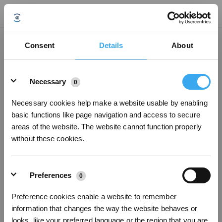
Puis-je nettoyer la GOAT avec une solution de nettoyage ?
Consent
Details
About
Mise à jour le
2025/02/21
Details
Éviter d'utiliser des sprays ou une solution de nettoyage pour ne pas
Necessary
0
endommager la GOAT.
Necessary cookies help make a website usable by enabling
basic functions like page navigation and access to secure
Cet article vous a-t-il été utile ?
areas of the website. The website cannot function properly
OUI
NON
without these cookies.
Preferences
0
Preference cookies enable a website to remember
Inscrivez-vous et recevez
information that changes the way the website behaves or
looks, like your preferred language or the region that you are