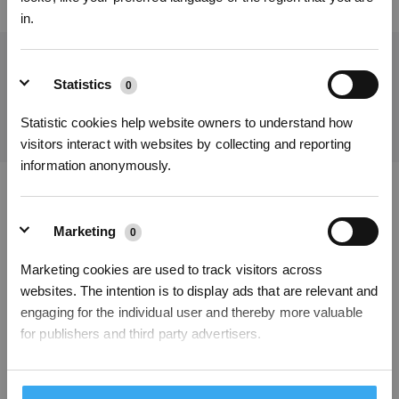
in.
Obtenez les dernières nouvelles d'ECOVACS
Statistics
0
SOUMETTRE
Statistic cookies help website owners to understand how
visitors interact with websites by collecting and reporting
S'INSCRIRE
information anonymously.
* Les nouveaux inscrits peuvent utiliser 3000 points pour obtenir une réduction de 30
€ sur leur première commande lorsque le paiement dépasse 1000 €.
Télécharger l'application ECOVACS
Marketing
0
PRODUITS
Marketing cookies are used to track visitors across
websites. The intention is to display ads that are relevant and
INNOVATION
engaging for the individual user and thereby more valuable
for publishers and third party advertisers.
ASSISTANCE
Unclassified
À PROPOS
0