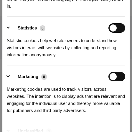
in.
Statistics
Obtenez les dernières nouvelles d'ECOVACS
0
SOUMETTRE
Statistic cookies help website owners to understand how
visitors interact with websites by collecting and reporting
information anonymously.
S'INSCRIRE
* Les nouveaux inscrits peuvent utiliser 3000 points pour obtenir une réduction de 30
€ sur leur première commande lorsque le paiement dépasse 1000 €.
Télécharger l'application ECOVACS
Marketing
0
PRODUITS
Marketing cookies are used to track visitors across
websites. The intention is to display ads that are relevant and
engaging for the individual user and thereby more valuable
INNOVATION
for publishers and third party advertisers.
ASSISTANCE
Unclassified
0