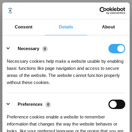
La GOAT G1 peut-elle être utilisée sous la pluie ?
Consent
Details
About
Mise à jour le
2024/04/15
Details
La GOAT G1 dotée d'un indice IPX6 est capable de résister à la pluie.
Necessary
0
Cependant, les lames peuvent facilement être bloquées par de l'herbe
humide, et la pluie sur la caméra interférera également avec la fonction de
localisation visuelle de la GOAT dans une certaine mesure. Il est donc
Necessary cookies help make a website usable by enabling
recommandé d'activer le capteur de pluie pour que la GOAT commence à
basic functions like page navigation and access to secure
tondre une fois la pelouse sèche.
areas of the website. The website cannot function properly
without these cookies.
Cet article vous a-t-il été utile ?
OUI
NON
Preferences
0
Preference cookies enable a website to remember
information that changes the way the website behaves or
Inscrivez-vous et recevez
looks, like your preferred language or the region that you are