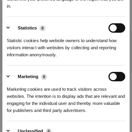
in.
Inscrivez-vous et recevez
Statistics
0
Statistic cookies help website owners to understand how
Obtenez les dernières nouvelles d'ECOVACS
visitors interact with websites by collecting and reporting
SOUMETTRE
information anonymously.
S'INSCRIRE
Marketing
0
* Les nouveaux inscrits peuvent utiliser 3000 points pour obtenir une réduction de 30
€ sur leur première commande lorsque le paiement dépasse 1000 €.
Télécharger l'application ECOVACS
Marketing cookies are used to track visitors across
websites. The intention is to display ads that are relevant and
PRODUITS
engaging for the individual user and thereby more valuable
for publishers and third party advertisers.
INNOVATION
Unclassified
0