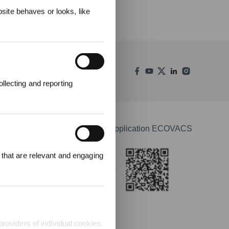
ite behaves or looks, like
llecting and reporting
000 points pour
Télécharger l'application ECOVACS
emière
1000 €.
 that are relevant and engaging
Apple Store
Google Play
providers of individual cookies.