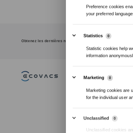
Preference cookies enab
your preferred language 
Statistics
0
Obtenez les dernières nouvelles d'ECOVACS
Statistic cookies help w
information anonymousl
PRODUITS
I
Marketing
0
Aspirateurs Robots
Te
Marketing cookies are us
Laveurs DEEBOT
Oz
Robots Lave-vitres
BL
for the individual user 
WINBOT
Robots Tondeuses GOAT
Ton
Pui
ACCESSOIRES
Dét
Unclassified
0
Pl
Op
Robots Professionnels
Unclassified cookies are