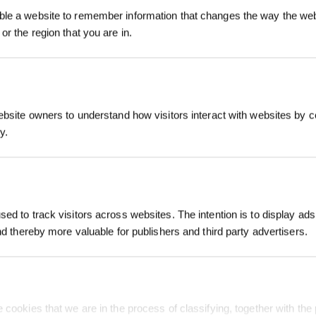
le a website to remember information that changes the way the webs
or the region that you are in.
SOUMETTRE
ebsite owners to understand how visitors interact with websites by co
y.
S'INSCRIRE
*Les nouveaux inscrits peuvent utiliser 3
NNOVATION
ASSISTANCE
À PROPOS
obtenir une réduction de 30 € sur leur pr
commande lorsque le paiement dépasse 
chnologie De Lavage
FAQ
À Propos de Nous
ed to track visitors across websites. The intention is to display ads
mo Roller
AST
Garantie
Salle de Presse
and thereby more valuable for publishers and third party advertisers.
te
Support
Blog
ssante,Impeccable Et
ection Agile, Couverture
Garantie D’alignement des
us Rapide
timale
Prix
Adhésion ECOVACS
Rewards
 cookies that we are in the process of classifying, together with the 
Où Acheter