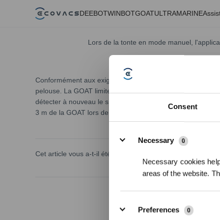
DEEBOT
WINBOT
GOAT
ULTRAMARINE
Assis
Lors de la tonte en mode manuel, l'applica
Conformément aux exigences de la réglementation de sécurit
pelouse. La GOAT limite la distance d'utilisation en détectan
détecter à nouveau le signal Bluetooth pour redémarrer, ent
Consent
3 m de la GOAT lors de l'utilisation de la fonction de tonte
Details
Necessary
0
Cet article vous a-t-il été utile ?
Necessary cookies help 
areas of the website. T
Preferences
0