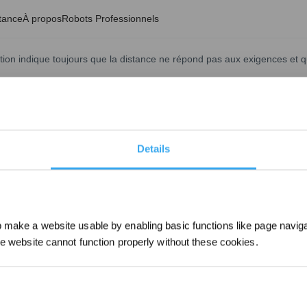
tance
À propos
Robots Professionnels
tion indique toujours que la distance ne répond pas aux exigences et 
Mise à jour le
2025/02/21
é, la distance entre la personne et le robot ne peut pas dépasser 6 m 
t la puissance du signal Bluetooth. Si elle détecte que le signal Bluetoot
raînant un certain délai. En outre, les différents modèles de téléphon
Details
 manuelle. Si les lames ne bougent toujours pas, utiliser un autre modèl
make a website usable by enabling basic functions like page navig
he website cannot function properly without these cookies.
Inscrivez-vous et r