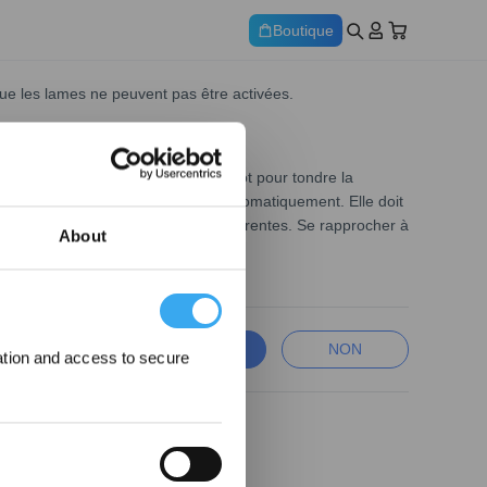
Boutique
que les lames ne peuvent pas être activées.
lors du contrôle à distance du robot pour tondre la
h est insuffisant, elle s'arrêtera automatiquement. Elle doit
es ont des puissances Bluetooth différentes. Se rapprocher à
About
e de téléphone.
OUI
NON
ation and access to secure
ecevez