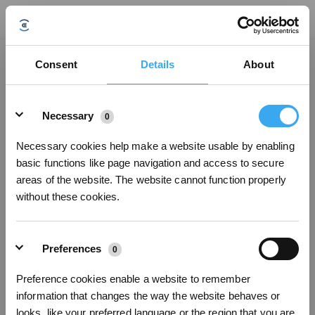
Y a-t-il une limite au nombre de réseaux Wi-Fi pouvant être ajoutés ?
Consent
Details
About
Mise à jour le
2025/02/21
Details
Il est possible d'ajouter au maximum 10 réseaux Wi-Fi.
Necessary
0
Necessary cookies help make a website usable by enabling
Cet article vous a-t-il été utile ?
basic functions like page navigation and access to secure
OUI
NON
areas of the website. The website cannot function properly
without these cookies.
Preferences
0
Preference cookies enable a website to remember
Inscrivez-vous et recevez
information that changes the way the website behaves or
looks, like your preferred language or the region that you are