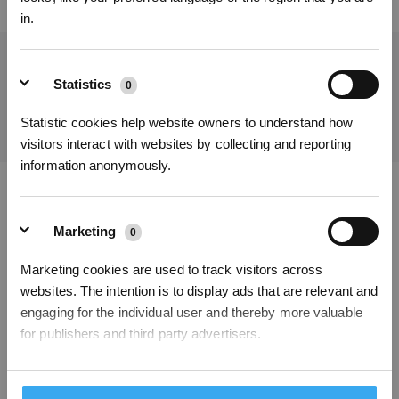
in.
Obtenez les dernières nouvelles d'ECOVACS
Statistics
0
SOUMETTRE
Statistic cookies help website owners to understand how
visitors interact with websites by collecting and reporting
S'INSCRIRE
information anonymously.
* Les nouveaux inscrits peuvent utiliser 3000 points pour obtenir une réduction de 30
€ sur leur première commande lorsque le paiement dépasse 1000 €.
Télécharger l'application ECOVACS
Marketing
0
PRODUITS
Marketing cookies are used to track visitors across
websites. The intention is to display ads that are relevant and
INNOVATION
engaging for the individual user and thereby more valuable
for publishers and third party advertisers.
ASSISTANCE
Unclassified
À PROPOS
0