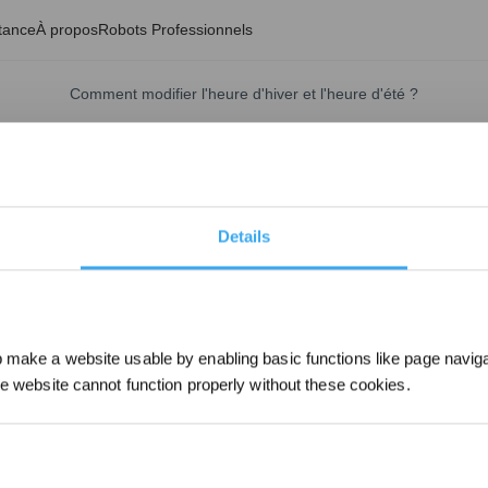
tance
À propos
Robots Professionnels
Comment modifier l'heure d'hiver et l'heure d'été ?
Mise à jour le
2025/02/21
ramètres > Fuseau horaire.
s apportées aux heures sont synchronisées avec les plannings et les jou
Details
make a website usable by enabling basic functions like page navig
he website cannot function properly without these cookies.
Inscrivez-vous et r