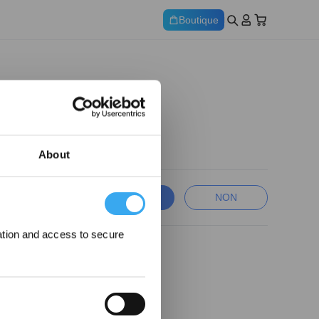
Boutique
rnaux.
About
OUI
NON
ation and access to secure
ecevez