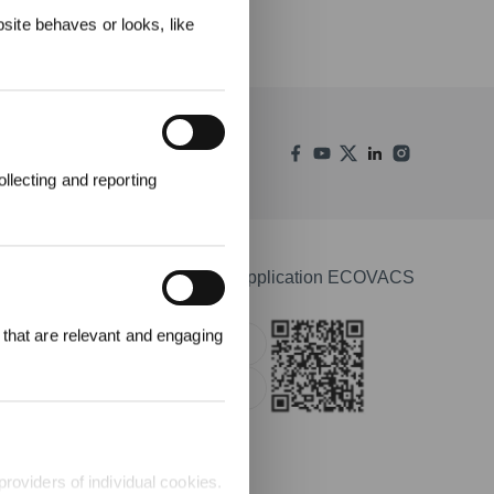
ite behaves or looks, like
llecting and reporting
000 points pour
Télécharger l'application ECOVACS
emière
1000 €.
 that are relevant and engaging
Apple Store
Google Play
providers of individual cookies.