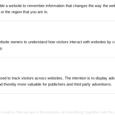
le a website to remember information that changes the way the webs
or the region that you are in.
SOUMETTRE
ebsite owners to understand how visitors interact with websites by co
y.
S'INSCRIRE
*Les nouveaux inscrits peuvent utiliser 3
NNOVATION
ASSISTANCE
À PROPOS
obtenir une réduction de 30 € sur leur pr
commande lorsque le paiement dépasse 
chnologie De Lavage
FAQ
À Propos de Nous
ed to track visitors across websites. The intention is to display ads
mo Roller
AST
Garantie
Salle de Presse
and thereby more valuable for publishers and third party advertisers.
te
Support
Blog
ssante,Impeccable Et
ection Agile, Couverture
Garantie D’alignement des
us Rapide
timale
Prix
Adhésion ECOVACS
Rewards
 cookies that we are in the process of classifying, together with the 
Où Acheter