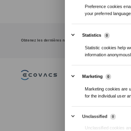
Preference cookies enab
your preferred language 
Statistics
0
Obtenez les dernières nouvelles d'ECOVACS
Statistic cookies help w
information anonymousl
PRODUITS
I
Marketing
0
Aspirateurs Robots
Te
Marketing cookies are us
Laveurs DEEBOT
Oz
Robots Lave-vitres
BL
for the individual user 
WINBOT
Robots Tondeuses GOAT
Ton
Pui
ACCESSOIRES
Dét
Unclassified
0
Pl
Op
Robots Professionnels
Unclassified cookies are