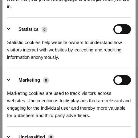
in.
Cet article vous a-t-il été utile ?
Inscrivez-vous et recevez
OUI
NON
Statistics
0
Statistic cookies help website owners to understand how
visitors interact with websites by collecting and reporting
information anonymously.
Obtenez les dernières nouvelles d'ECOVACS
Marketing
0
S'INSCRIRE
SOUMETTRE
Marketing cookies are used to track visitors across
* Les nouveaux inscrits peuvent utiliser 3000 points pour obtenir une réduction de 30
websites. The intention is to display ads that are relevant and
€ sur leur première commande lorsque le paiement dépasse 1000 €.
engaging for the individual user and thereby more valuable
for publishers and third party advertisers.
Télécharger l'application ECOVACS
Unclassified
0