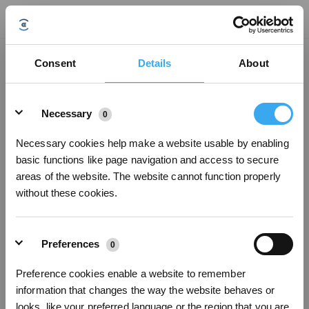
La caméra du module AIVI 3D porte-t-elle atteinte à la vie privée de
Consent
Details
About
l’utilisateur ?
Mise à jour le
2022/03/08
Details
Le module AIVI 3D possède deux caméras, qui sont principalement utilisées
Necessary
0
pour identifier et détecter les obstacles pour un meilleur nettoyage. Votre vie
privée ne sera pas violée et nous accordons toujours la priorité à la vie
Necessary cookies help make a website usable by enabling
privée des clients. Nous disposons d’un certificat de confidentialité du TÜV,
basic functions like page navigation and access to secure
dont le numéro est : T 50530848 01
areas of the website. The website cannot function properly
without these cookies.
Cet article vous a-t-il été utile ?
Preferences
0
OUI
NON
Preference cookies enable a website to remember
information that changes the way the website behaves or
looks, like your preferred language or the region that you are
Inscrivez-vous et recevez