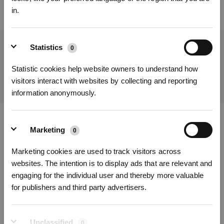
in.
Statistics
0
Obtenez les dernières nouvelles d'ECOVACS
SOUMETTRE
Statistic cookies help website owners to understand how
visitors interact with websites by collecting and reporting
information anonymously.
S'INSCRIRE
* Les nouveaux inscrits peuvent utiliser 3000 points pour obtenir une réduction de 30
€ sur leur première commande lorsque le paiement dépasse 1000 €.
Télécharger l'application ECOVACS
Marketing
0
Marketing cookies are used to track visitors across
PRODUITS
websites. The intention is to display ads that are relevant and
engaging for the individual user and thereby more valuable
INNOVATION
for publishers and third party advertisers.
ASSISTANCE
Unclassified
0