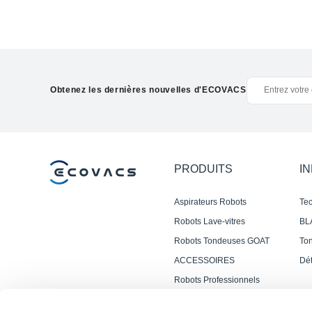
Obtenez les dernières nouvelles d'ECOVACS
PRODUITS
I
Aspirateurs Robots
Te
Laveurs DEEBOT
Oz
Robots Lave-vitres
BL
WINBOT
Robots Tondeuses GOAT
Ton
Pui
ACCESSOIRES
Dét
Pl
Op
Robots Professionnels