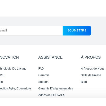
SOUMETTRE
NNOVATION
ASSISTANCE
À PROPOS
chnologie De Lavage
FAQ
À Propos de Nous
mo Roller
AST
Garantie
Salle de Presse
te
Support
Blog
ssante,Impeccable Et
ection Agile, Couverture
Garantie D’alignement des
us Rapide
timale
Prix
Adhésion ECOVACS
Rewards
Où Acheter