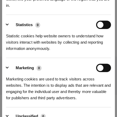
in.
Cet article vous a-t-il été utile ?
Inscrivez-vous et recevez
OUI
NON
Statistics
0
Statistic cookies help website owners to understand how
visitors interact with websites by collecting and reporting
information anonymously.
Obtenez les dernières nouvelles d'ECOVACS
Marketing
0
S'INSCRIRE
SOUMETTRE
Marketing cookies are used to track visitors across
* Les nouveaux inscrits peuvent utiliser 3000 points pour obtenir une réduction de 30
websites. The intention is to display ads that are relevant and
€ sur leur première commande lorsque le paiement dépasse 1000 €.
engaging for the individual user and thereby more valuable
for publishers and third party advertisers.
Télécharger l'application ECOVACS
Unclassified
0