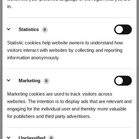
in.
Cet article vous a-t-il été utile ?
Inscrivez-vous et recevez
OUI
NON
Statistics
0
Statistic cookies help website owners to understand how
visitors interact with websites by collecting and reporting
information anonymously.
Obtenez les dernières nouvelles d'ECOVACS
Marketing
0
S'INSCRIRE
SOUMETTRE
Marketing cookies are used to track visitors across
* Les nouveaux inscrits peuvent utiliser 3000 points pour obtenir une réduction de 30
websites. The intention is to display ads that are relevant and
€ sur leur première commande lorsque le paiement dépasse 1000 €.
engaging for the individual user and thereby more valuable
for publishers and third party advertisers.
Télécharger l'application ECOVACS
Unclassified
0