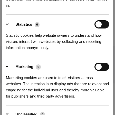
Cet article vous a-t-il été utile ?
in.
OUI
NON
Inscrivez-vous et recevez
Statistics
0
Statistic cookies help website owners to understand how
visitors interact with websites by collecting and reporting
information anonymously.
Obtenez les dernières nouvelles d'ECOVACS
SOUMETTRE
Marketing
0
S'INSCRIRE
* Les nouveaux inscrits peuvent utiliser 3000 points pour obtenir une réduction de 30
Marketing cookies are used to track visitors across
€ sur leur première commande lorsque le paiement dépasse 1000 €.
websites. The intention is to display ads that are relevant and
engaging for the individual user and thereby more valuable
for publishers and third party advertisers.
Télécharger l'application ECOVACS
PRODUITS
Unclassified
0