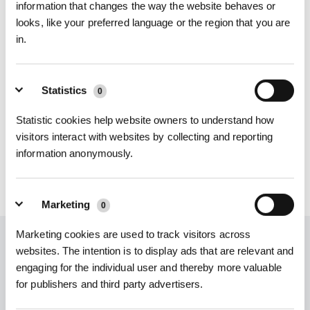
Conseils :
information that changes the way the website behaves or
Il est préférable de placer la station sur un sol carrelé si possible. Si elle est
looks, like your preferred language or the region that you are
installée sur un sol en bois, nous conseillons de vérifier régulièrement s'il
in.
reste de l'eau au fond de la station. Si oui, la nettoyer sans tarder pour qu'elle
reste sèche.
Statistics
0
Cet article vous a-t-il été utile ?
Statistic cookies help website owners to understand how
OUI
NON
visitors interact with websites by collecting and reporting
information anonymously.
Marketing
0
Marketing cookies are used to track visitors across
Obtenez les dernières nouvelles d'ECOVACS
websites. The intention is to display ads that are relevant and
SOUMETTRE
engaging for the individual user and thereby more valuable
for publishers and third party advertisers.