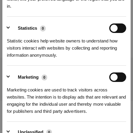
in.
Cet article vous a-t-il été utile ?
OUI
NON
Inscrivez-vous et recevez
Statistics
0
Statistic cookies help website owners to understand how
visitors interact with websites by collecting and reporting
information anonymously.
Obtenez les dernières nouvelles d'ECOVACS
Marketing
0
SOUMETTRE
S'INSCRIRE
Marketing cookies are used to track visitors across
* Les nouveaux inscrits peuvent utiliser 3000 points pour obtenir une réduction de 30
€ sur leur première commande lorsque le paiement dépasse 1000 €.
websites. The intention is to display ads that are relevant and
engaging for the individual user and thereby more valuable
for publishers and third party advertisers.
Télécharger l'application ECOVACS
PRODUITS
Unclassified
0