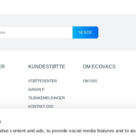
SENDE
ER
KUNDESTØTTE
OM ECOVACS
STØTTESENTER
OM OSS
GARANTI
TILBAKEMELDINGER
KONTAKT OSS
DER HVOR Å KJØPE
s
r
PÅLITELIGE OG NYTTIGE
ise content and ads, to provide social media features and to anal
ANMELDELSER