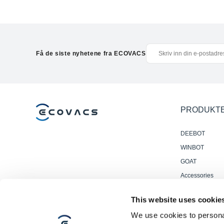
Få de siste nyhetene fra ECOVACS
PRODUKT
DEEBOT
WINBOT
GOAT
Accessories
Profesjonelle
This website uses cookie
Gulvvaskrobote
We use cookies to personal