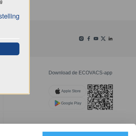
ng
telling
Download de ECOVACS-app
Apple Store
Google Play