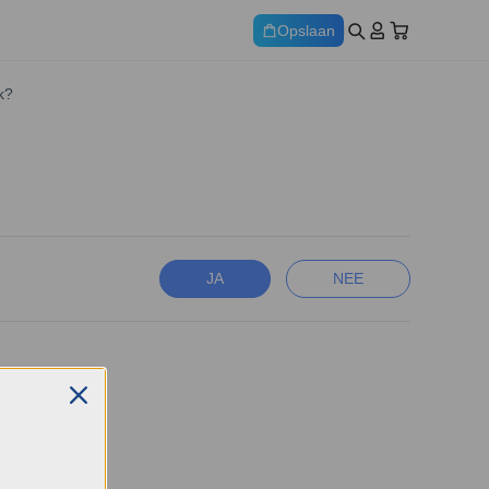
Opslaan
k?
JA
NEE