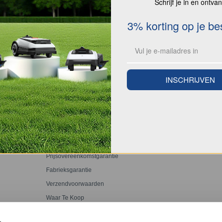
Schrijf je in en ontva
3% korting op je bes
INDIENEN
INSCHRIJVEN
ONDERSTEUNING
OVER ONS
Ondersteuningscentrum
Over ons
Prijsovereenkomstgarantie
Fabrieksgarantie
Verzendvoorwaarden
Waar Te Koop
Robot
Feedback