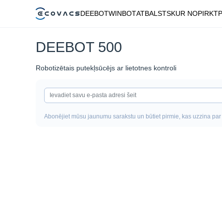
DEEBOT
WINBOT
ATBALSTS
KUR NOPIRKT
DEEBOT 500
Robotizētais putekļsūcējs ar lietotnes kontroli
Abonējiet mūsu jaunumu sarakstu un būtiet pirmie, kas uzzina par