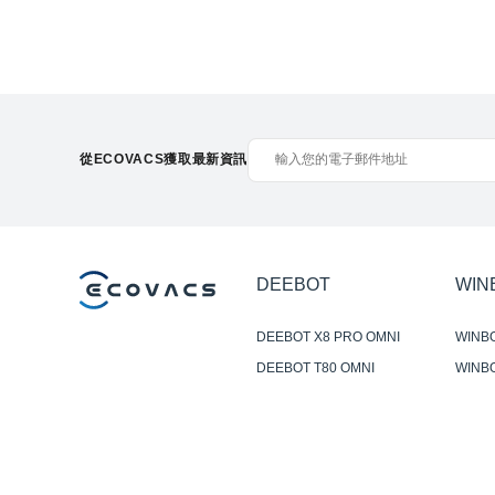
從ECOVACS獲取最新資訊
DEEBOT
WIN
DEEBOT X8 PRO OMNI
WINB
DEEBOT T80 OMNI
WINBO