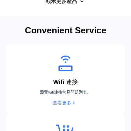
顯示更多產品
Convenient Service
DEEBOT T50S PRO OMNI
DEEBOT mini 2
Wifi 連接
T90 PRO OMNI
DEEBOT X12 PRO OMNI
瀏覽wifi連接常見問題列表。
查看更多
DEEBOT X11 PRO OMNI
DEEBOT mini