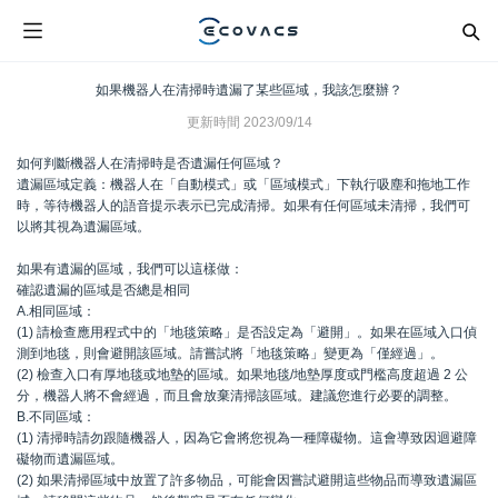
如果機器人在清掃時遺漏了某些區域，我該怎麼辦？
更新時間
2023/09/14
如何判斷機器人在清掃時是否遺漏任何區域？
遺漏區域定義：機器人在「自動模式」或「區域模式」下執行吸塵和拖地工作
時，等待機器人的語音提示表示已完成清掃。如果有任何區域未清掃，我們可
以將其視為遺漏區域。
如果有遺漏的區域，我們可以這樣做：
確認遺漏的區域是否總是相同
A.相同區域：
(1) 請檢查應用程式中的「地毯策略」是否設定為「避開」。如果在區域入口偵
測到地毯，則會避開該區域。請嘗試將「地毯策略」變更為「僅經過」。
(2) 檢查入口有厚地毯或地墊的區域。如果地毯/地墊厚度或門檻高度超過 2 公
分，機器人將不會經過，而且會放棄清掃該區域。建議您進行必要的調整。
B.不同區域：
(1) 清掃時請勿跟隨機器人，因為它會將您視為一種障礙物。這會導致因迴避障
礙物而遺漏區域。
(2) 如果清掃區域中放置了許多物品，可能會因嘗試避開這些物品而導致遺漏區