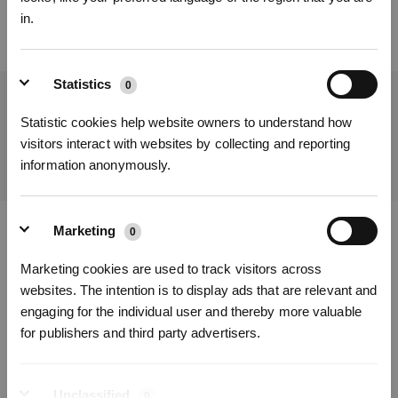
in.
Statistics
0
Holen Sie sich die neuesten Nachrichten von ECOVACS
Statistic cookies help website owners to understand how
EINREICHEN
visitors interact with websites by collecting and reporting
information anonymously.
Abonnieren
*Neu registrierte Benutzer können 3000 Punkte verwenden, um einen Rabatt von 30
€ auf ihre erste Bestellung zu erhalten, wenn die Zahlung 1000 € überschreitet.
Marketing
0
ECOVACS App herunterladen
Marketing cookies are used to track visitors across
PRODUKTE
websites. The intention is to display ads that are relevant and
engaging for the individual user and thereby more valuable
for publishers and third party advertisers.
SUPPORT
ÜBER UNS
Unclassified
0