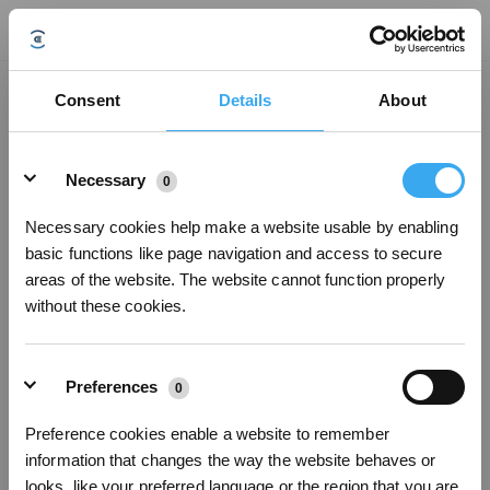
Wie kann ich festlegen, dass die Reinigung entlang der Ausrichtung des
Consent
Details
About
Bodens erfolgt?
Aktualisiert am
2025/04/03
Details
1. Klicke auf „Settings“ (Einstellungen). Klicke auf „DEEBOT Advanced
Necessary
0
Settings“ (DEEBOT – Erweiterte Einstellungen). Klicke zum Aktivieren und
Deaktivieren auf „Clean along the floor“ (Entlang der Ausrichtung des
Necessary cookies help make a website usable by enabling
Bodens reinigen).
basic functions like page navigation and access to secure
2. Wähle den Bereich aus, für den die Einstellung gelten soll. Wähle als
areas of the website. The website cannot function properly
Bodenmaterial „Wood“ (Holz) aus. Klicke auf das 90-Grad-Symbol, damit die
Holzstruktur des Bodens in horizontaler oder vertikaler Richtung angezeigt
without these cookies.
wird.
Preferences
0
War dieser Artikel hilfreich?
Preference cookies enable a website to remember
JA
NEIN
* Registrieren und Belohnungen sichern
information that changes the way the website behaves or
looks, like your preferred language or the region that you are