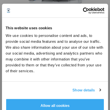
DEEBOT T50 OMNI GEN3 WEISS
This website uses cookies
25000Pa, ZeroTangle 3.0,Ultradünner DEEBOT 81 mm
We use cookies to personalise content and ads, to
* Registrieren und Belohnungen sichern
provide social media features and to analyse our traffic.
Abonnieren Sie unseren Newsletter und seien Sie als Erster über
We also share information about your use of our site with
Angebote, neue Produkte und mehr informiert!
our social media, advertising and analytics partners who
may combine it with other information that you’ve
provided to them or that they’ve collected from your use
ABONNIEREN
of their services.
Show details
Abonnieren
*Neu registrierte Benutzer können 3000 Punkte verwenden, um einen Rabatt von 30
Allow all cookies
€ auf ihre erste Bestellung zu erhalten, wenn die Zahlung 1000 € überschreitet.