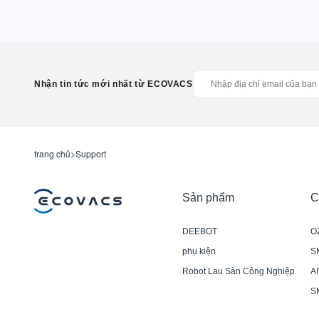
Nhận tin tức mới nhất từ ECOVACS
trang chủ
>
Support
Sản phẩm
C
DEEBOT
O
phụ kiện
S
Robot Lau Sàn Công Nghiệp
AI
S