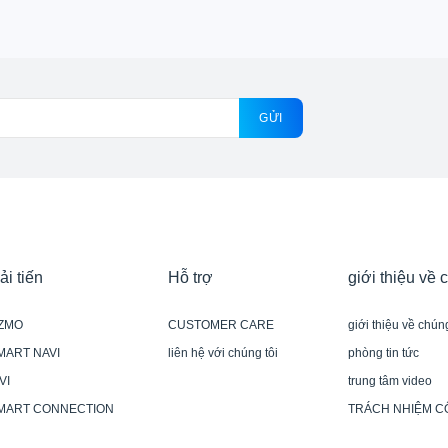
GỬI
ải tiến
Hỗ trợ
giới thiệu về 
ZMO
CUSTOMER CARE
giới thiệu về chúng
MART NAVI
liên hệ với chúng tôi
phòng tin tức
VI
trung tâm video
MART CONNECTION
TRÁCH NHIỆM C