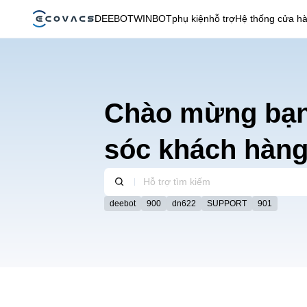
DEEBOT
WINBOT
phụ kiện
hỗ trợ
Hệ thống cửa h
Chào mừng bạn
sóc khách hàn
deebot
900
dn622
SUPPORT
901