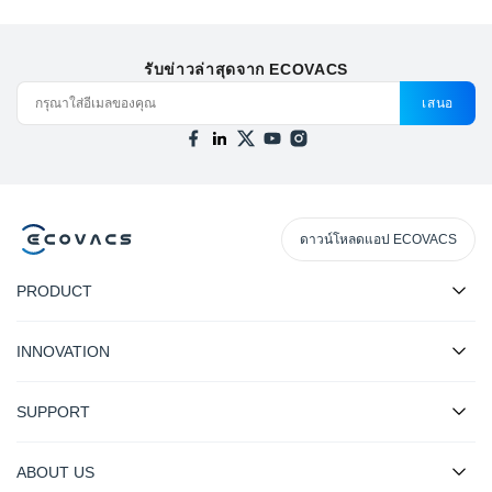
รับข่าวล่าสุดจาก ECOVACS
เสนอ
ดาวน์โหลดแอป ECOVACS
PRODUCT
INNOVATION
SUPPORT
ABOUT US