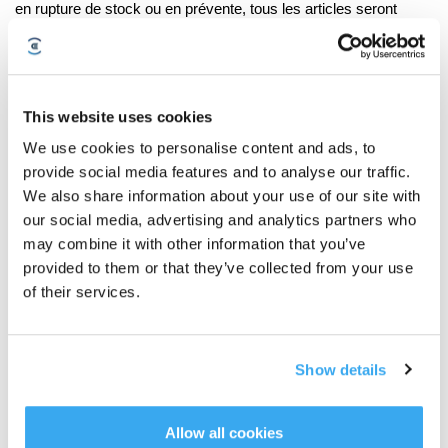
en rupture de stock ou en prévente, tous les articles seront
expédiés ensemble une fois que les articles en rupture de stock
et en prévente seront disponibles. Nous vous remercions de
votre compréhension.
This website uses cookies
4.3. Que fera l’entreprise de livraison du dernier kilomètre si
We use cookies to personalise content and ads, to
personne n’est présent pour signer le récépissé de livraison lors
provide social media features and to analyse our traffic.
de la livraison ?
We also share information about your use of our site with
our social media, advertising and analytics partners who
Assurez-vous que l’adresse fournie est correcte. Le jour de la
may combine it with other information that you’ve
livraison, vous pouvez utiliser le numéro de suivi de votre
provided to them or that they’ve collected from your use
commande pour suivre le statut de livraison du colis sur le site
of their services.
Web de la société de transport. Si vous êtes absent de votre
domicile, vous pouvez choisir un autre point de retrait ou
autoriser un membre de votre famille ou un ami à signer le
Show details
récépissé de livraison. En cas de questions, contactez le
service clientèle.
Allow all cookies
5.Annulation de la commande :