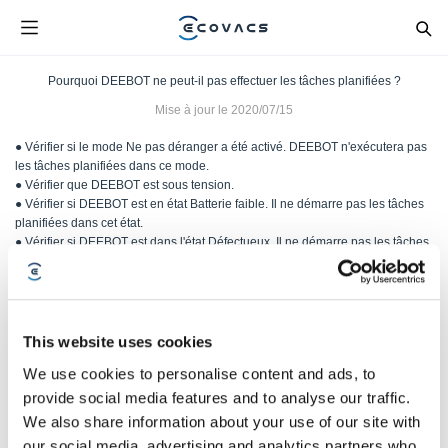
Pourquoi DEEBOT ne peut-il pas effectuer les tâches planifiées ?
Mise à jour le
2020/07/15
● Vérifier si le mode Ne pas déranger a été activé. DEEBOT n'exécutera pas
les tâches planifiées dans ce mode.
● Vérifier que DEEBOT est sous tension.
● Vérifier si DEEBOT est en état Batterie faible. Il ne démarre pas les tâches
planifiées dans cet état.
● Vérifier si DEEBOT est dans l'état Défectueux. Il ne démarre pas les tâches
planifiées dans cet état.
Cet article vous a-t-il été utile ?
This website uses cookies
OUI
NON
We use cookies to personalise content and ads, to
provide social media features and to analyse our traffic.
We also share information about your use of our site with
our social media, advertising and analytics partners who