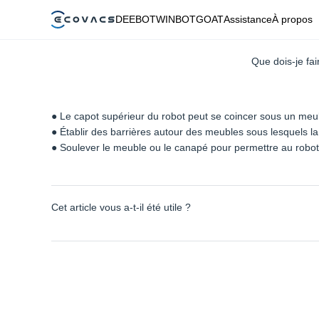
DEEBOT
WINBOT
GOAT
Assistance
À propos
Que dois-je fa
● Le capot supérieur du robot peut se coincer sous un me
● Établir des barrières autour des meubles sous lesquels la
● Soulever le meuble ou le canapé pour permettre au robot
Cet article vous a-t-il été utile ?