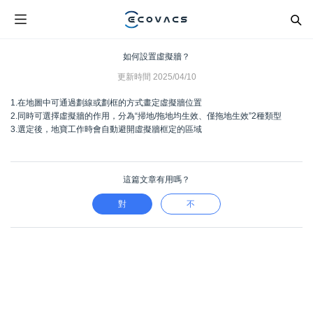
如何設置虛擬牆？
更新時間
2025/04/10
1.在地圖中可通過劃線或劃框的方式畫定虛擬牆位置
2.同時可選擇虛擬牆的作用，分為“掃地/拖地均生效、僅拖地生效”2種類型
3.選定後，地寶工作時會自動避開虛擬牆框定的區域
這篇文章有用嗎？
對
不