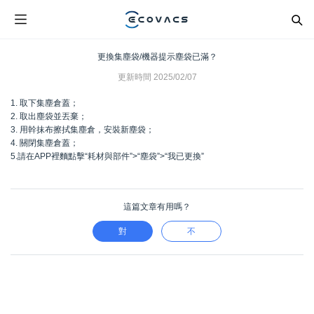
更換集塵袋/機器提示塵袋已滿？
更新時間
2025/02/07
1. 取下集塵倉蓋；
2. 取出塵袋並丟棄；
3. 用幹抹布擦拭集塵倉，安裝新塵袋；
4. 關閉集塵倉蓋；
5.請在APP裡麵點擊“耗材與部件”>“塵袋”>“我已更換”
這篇文章有用嗎？
對
不