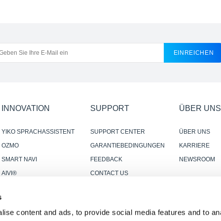
EINREICHEN
INNOVATION
SUPPORT
ÜBER UNS
YIKO SPRACHASSISTENT
SUPPORT CENTER
ÜBER UNS
OZMO
GARANTIEBEDINGUNGEN
KARRIERE
SMART NAVI
FEEDBACK
NEWSROOM
AIVI®
CONTACT US
SMART CONNECTION
s
ise content and ads, to provide social media features and to anal
R