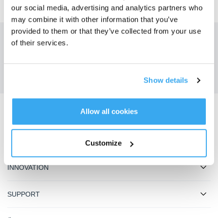
our social media, advertising and analytics partners who
may combine it with other information that you’ve
provided to them or that they’ve collected from your use
Holen Sie sich die neuesten Nachrichten von ECOVACS
of their services.
EINREICHEN
Show details
Allow all cookies
ECOVACS App herunterladen
PRODUKT
Customize
INNOVATION
SUPPORT