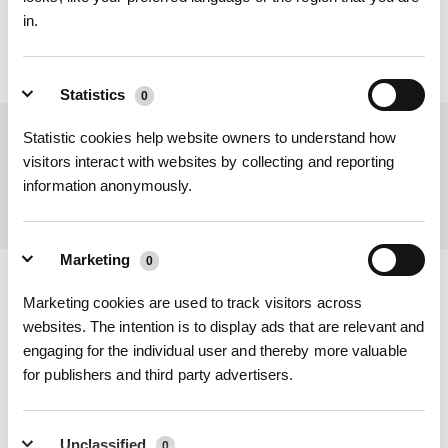
in.
Statistics
0
Statistic cookies help website owners to understand how
Ottieni le ultime notizie da ECOVACS
visitors interact with websites by collecting and reporting
INVIARE
information anonymously.
Marketing
0
Scarica l'app ECOVACS
Marketing cookies are used to track visitors across
websites. The intention is to display ads that are relevant and
PRODOTTO
engaging for the individual user and thereby more valuable
for publishers and third party advertisers.
INNOVAZIONE
Unclassified
0