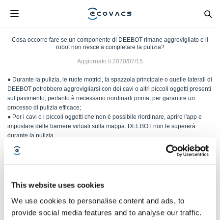
Cosa occorre fare se un componente di DEEBOT rimane aggrovigliato e il
robot non riesce a completare la pulizia?
Aggiornato il
2020/07/15
● Durante la pulizia, le ruote motrici, la spazzola principale o quelle laterali di
DEEBOT potrebbero aggrovigliarsi con dei cavi o altri piccoli oggetti presenti
sul pavimento, pertanto è necessario riordinarli prima, per garantire un
processo di pulizia efficace;
● Per i cavi o i piccoli oggetti che non è possibile riordinare, aprire l'app e
impostare delle barriere virtuali sulla mappa: DEEBOT non le supererà
durante la pulizia.
Questo articolo è stato utile?
This website uses cookies
SÌ
NO
We use cookies to personalise content and ads, to
provide social media features and to analyse our traffic.