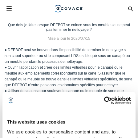
Que dois-je faire lorsque DEEBOT se coince sous les meubles et ne peut
pas terminer le nettoyage ?
Mise à jour le
2020/07/15
● DEEBOT peut se trouver dans l'impossibilité de terminer le nettoyage si
son capot supérieur ou si le composant LDS est bloqué sous un canapé ou
un meuble pendant le processus de nettoyage.
● Ouvrir l'application et créer des limites virtuelles pour le canapé ou le
meuble aux emplacements correspondants sur la carte. S'assurer que le
canapé ou le meuble se trouve dans les limites virtuelles spécifiées, de sorte
que DEEBOT n'entre pas dans les domaines spécifiés pour nettoyer.
● Utiliser des patins pour soulever le canapé ou le meuble de sorte que
DEEBOT puisse passer sans à-coups pendant le nettoyage.
Cet article vous a-t-il été utile ?
This website uses cookies
OUI
NON
We use cookies to personalise content and ads, to