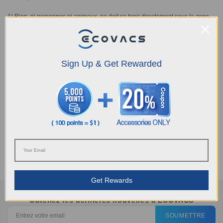
1) Rien, ni personnes ni animaux, ne doit se tenir directement sous la zone
d'utilisation du WINBOT W2.
2) Ne pas placer d'objets de valeur ou fragiles sous la zone d'utilisation du
WINBOT W2.
Sign Up & Get Rewarded
Cet article vous a-t-il été utile ?
OUI
NON
Get Rewards
Obtenez les dernières nouvelles d'ECOVACS
SOUMETTRE