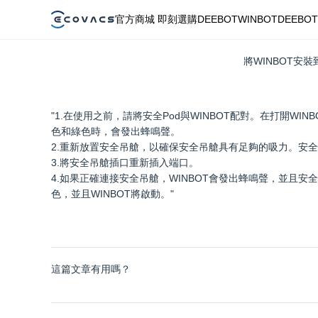
官方商城 即刻選購
DEEBOT
WINBOT
DEEBOT
將WINBOT安
"1.在使用之前，請將安全Pod與WINBOT配對。在打開WINBO
色和綠色時，會發出蜂鳴聲。
2.重新放置安全吊艙，以確保安全吊艙具有足夠的吸力。安
3.將安全吊艙插口重新插入端口。
4.如果正確連接安全吊艙，WINBOT會發出蜂鳴聲，並且安
色，並且WINBOT將啟動。"
這篇文章有用嗎？