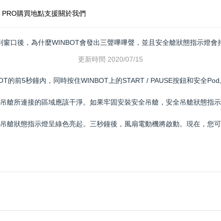
 PRO
購買地點
支援
關於我們
裝到窗口後，為什麼WINBOT會發出三聲嗶嗶聲，並且安全艙狀態指示燈
更新時間
2020/07/15
T的前5秒鐘內，同時按住WINBOT上的START / PAUSE按鈕和安全Pod上
全吊艙所連接的區域應該干淨。如果牢固安裝安全吊艙，安全吊艙狀態指示
全吊艙狀態指示燈呈綠色亮起。三秒鐘後，風扇電動機將啟動。現在，您可以