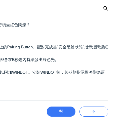
會持續呈紅色閃爍？
的Pairing Button。配對完成當“安全吊艙狀態”指示燈閃爍紅
燈會在5秒鐘內持續發出綠色光。
附加WINBOT。安裝WINBOT後，其狀態指示燈將變為藍
對
不