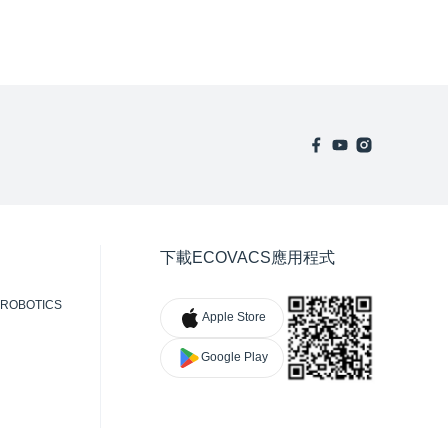
下載ECOVACS應用程式
ROBOTICS
Apple Store
Google Play